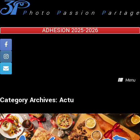
Skip
to
content
ADHESION 2025-2026
Menu
Category Archives:
Actu