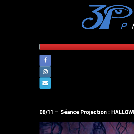
Skip
to
content
08/11 – Séance Projection : HALLO