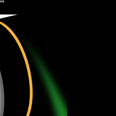
hie
.